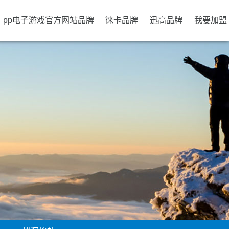
pp电子游戏官方网站品牌
徕卡品牌
迅高品牌
我要加盟