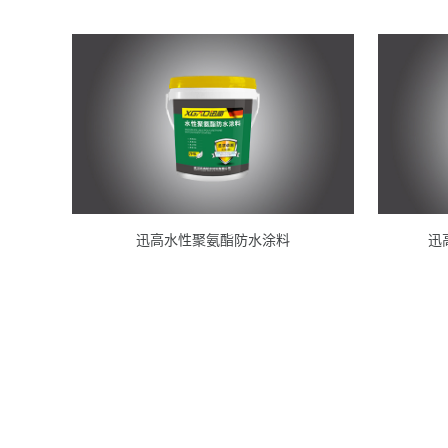
迅高水性聚氨酯防水涂料
迅