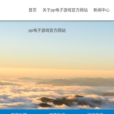
首页
关于pp电子游戏官方网站
新闻中心
pp电子游戏官方网站