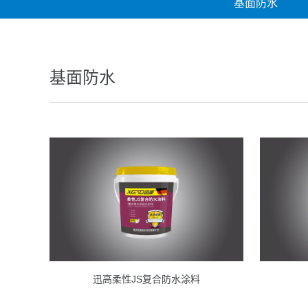
基面防水
基面防水
迅高柔性JS复合防水涂料