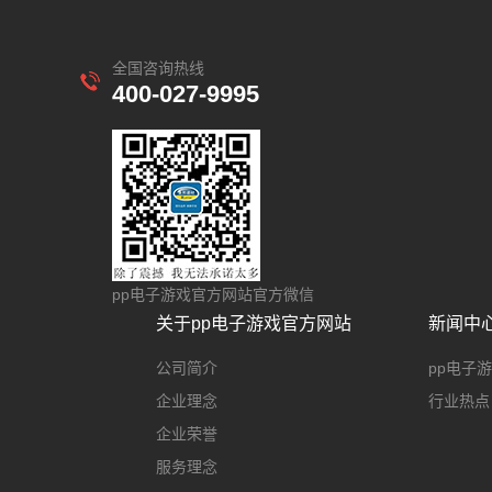
全国咨询热线
400-027-9995
pp电子游戏官方网站官方微信
关于pp电子游戏官方网站
新闻中
公司简介
pp电子
企业理念
行业热点
企业荣誉
服务理念