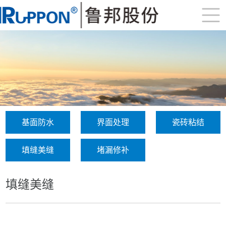
基面防水
界面处理
瓷砖粘结
填缝美缝
堵漏修补
填缝美缝